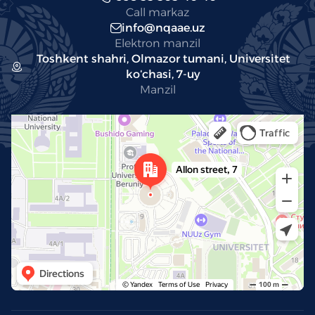
Call markaz
info@nqaae.uz
Elektron manzil
Toshkent shahri, Olmazor tumani, Universitet
koʻchasi, 7-uy
Manzil