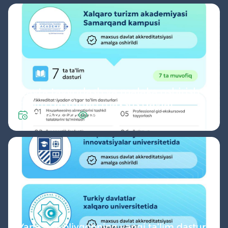
Qayta tayyorlash va malaka oshirish
ta’lim dasturlari maxsus davlat
07.08.2026
19
akkreditatsiyasidan o‘tdi
Yana 3 ta oliygohning yangi ta’lim dasturlari