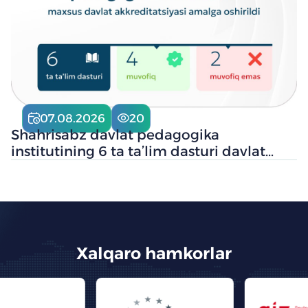
07.08.2026
20
Shahrisabz davlat pedagogika
institutining 6 ta ta’lim dasturi davlat
akkreditatsiyasi asosida baholandi
Xalqaro hamkorlar