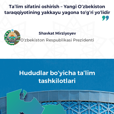
Ta’lim sifatini oshirish – Yangi O‘zbеkiston
taraqqiyotining yakkayu yagona to‘g‘ri yo‘lidir
Shavkat Mirziyoyev
O‘zbekiston Respublikasi Prezidenti
Hududlar bo‘yicha ta’lim
tashkilotlari