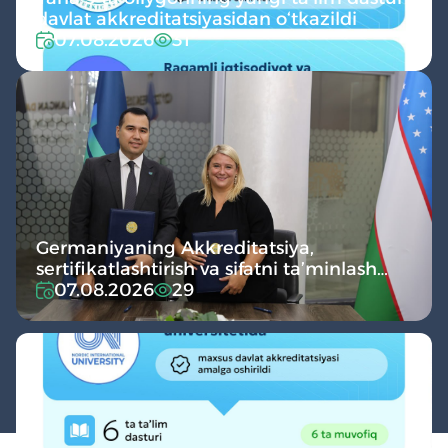
davlat akkreditatsiyasidan o‘tkazildi
07.08.2026
31
Germaniyaning Akkreditatsiya,
sertifikatlashtirish va sifatni ta’minlash
instituti (ACQUIN) bilan hamkorlik yo‘lga
07.08.2026
29
qo‘yildi