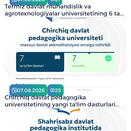
Termiz davlat muhandislik va
agrotexnologiyalar universitetining 6 ta
taʼlim dasturi maxsus davlat
akkreditatsiyasidan muvaffaqiyatli o‘tdi
07.08.2026
25
Chirchiq davlat pedagogika
universitetining yangi taʼlim dasturlari
maxsus davlat akkreditatsiyasidan
muvaffaqiyatli o‘tdi