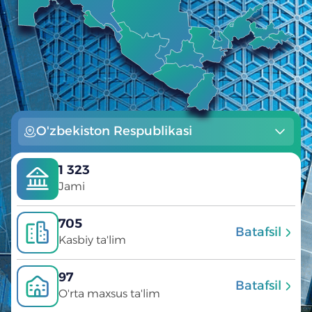
O'zbekiston Respublikasi
1 323
Jami
705
Batafsil
Kasbiy ta'lim
97
Batafsil
O'rta maxsus ta'lim