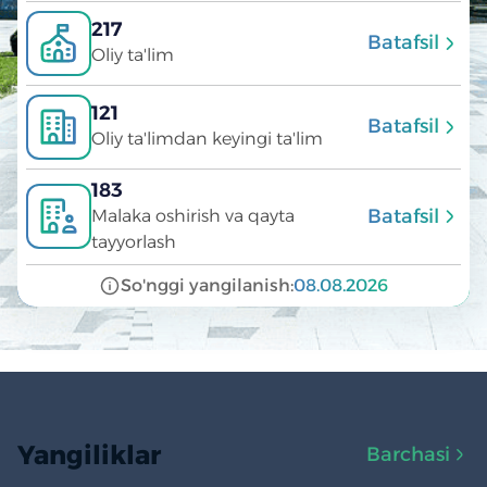
217
Batafsil
Oliy ta'lim
121
Batafsil
Oliy ta'limdan keyingi ta'lim
183
Batafsil
Malaka oshirish va qayta
tayyorlash
So'nggi yangilanish:
08.08.2026
Yangiliklar
Barchasi