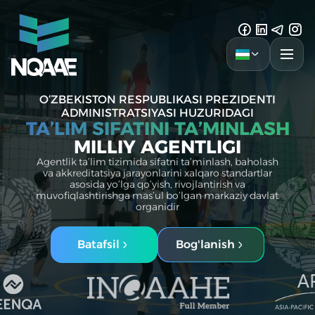
O‘ZBEKISTON RESPUBLIKASI PREZIDENTI
ADMINISTRATSIYASI HUZURIDAGI
TA’LIM SIFATINI TA’MINLASH
MILLIY AGENTLIGI
Agentlik ta’lim tizimida sifatni ta’minlash, baholash
va akkreditatsiya jarayonlarini xalqaro standartlar
asosida yo‘lga qo‘yish, rivojlantirish va
muvofiqlashtirishga mas’ul bo‘lgan markaziy davlat
organidir
Batafsil
Bog'lanish