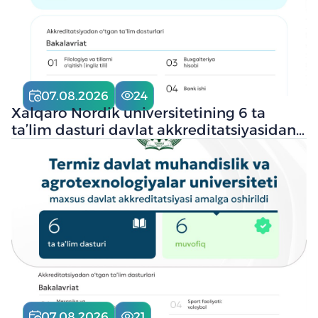
07.08.2026
24
Xalqaro Nordik universitetining 6 ta
ta’lim dasturi davlat akkreditatsiyasidan
muvaffaqiyatli o‘tdi
07.08.2026
21