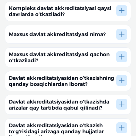
tashkilotlarini
Kompleks davlat akkreditatsiyasi qaysi
davrlarda oʻtkaziladi?
reja-jadval asosida har besh yilda
Maxsus davlat akkreditatsiyasi nima?
Maxsus
taʼlim dasturlarini
Maxsus davlat akkreditatsiyasi qachon
oʻtkaziladi?
oʻquv jarayoni
boshlanishidan oldin
Davlat akkreditatsiyasidan oʻtkazishning
qanday bosqichlardan iborat?
arizani rasmiylashtirish
Davlat akkreditatsiyasidan oʻtkazishda
ichki baholash
arizalar qay tartibda qabul qilinadi?
tashqi baholash
yakuniy
Agentlikning “Akkreditatsiya”
qaror qabul qilish
elektron shaklda
Davlat akkreditatsiyasidan oʻtkazish
toʻgʻrisidagi arizaga qanday hujjatlar