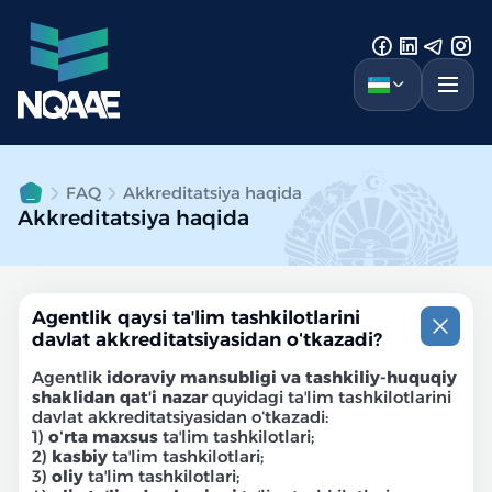
FAQ
Akkreditatsiya haqida
Akkreditatsiya haqida
Agentlik qaysi taʼlim tashkilotlarini
davlat akkreditatsiyasidan oʻtkazadi?
Agentlik
idoraviy mansubligi va tashkiliy-huquqiy
shaklidan qatʼi nazar
quyidagi taʼlim tashkilotlarini
davlat akkreditatsiyasidan oʻtkazadi:
1)
oʻrta maxsus
taʼlim tashkilotlari;
2)
kasbiy
taʼlim tashkilotlari;
3)
oliy
taʼlim tashkilotlari;