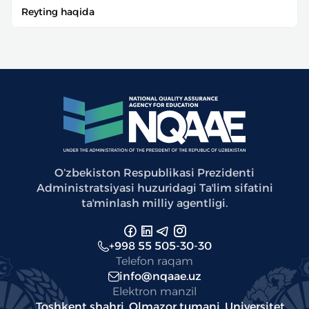
Reyting haqida
Oʻzbekiston Respublikasi Prezidenti
Administratsiyasi huzuridagi Taʼlim sifatini
taʼminlash milliy agentligi.
+998 55 505-30-30
Telefon raqam
info@nqaae.uz
Elektron manzil
Toshkent shahri, Olmazor tumani, Universitet