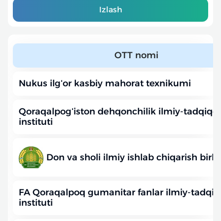
Izlash
OTT nomi
Nukus ilgʻor kasbiy mahorat texnikumi
Qoraqalpogʻiston dehqonchilik ilmiy-tadqiqo
instituti
Don va sholi ilmiy ishlab chiqarish bir
FA Qoraqalpoq gumanitar fanlar ilmiy-tadqiq
instituti