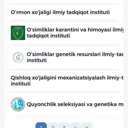
Oʻrmon xoʻjaligi ilmiy tadqiqot instituti
Oʻsimliklar karantini va himoyasi ilmiy-
tadqiqot instituti
O‘simliklar genetik resurslari ilmiy-tad
instituti
Qishloq xo'jaligini mexanizatsiyalash ilmiy-t
instituti
Quyonchlik seleksiyasi va genetika ma
1
2
3