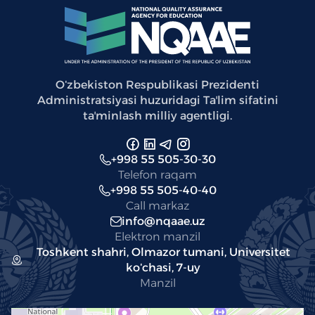
Oʻzbekiston Respublikasi Prezidenti
Administratsiyasi huzuridagi Taʼlim sifatini
taʼminlash milliy agentligi.
+998 55 505-30-30
Telefon raqam
+998 55 505-40-40
Call markaz
info@nqaae.uz
Elektron manzil
Toshkent shahri, Olmazor tumani, Universitet
koʻchasi, 7-uy
Manzil