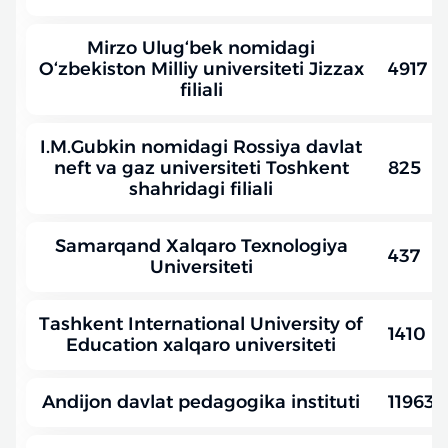
Mirzo Ulug‘bek nomidagi
O‘zbekiston Milliy universiteti Jizzax
4917
filiali
I.M.Gubkin nomidagi Rossiya davlat
neft va gaz universiteti Toshkent
825
shahridagi filiali
Samarqand Xalqaro Texnologiya
437
Universiteti
Tashkent International University of
1410
Education xalqaro universiteti
Andijon davlat pedagogika instituti
11963