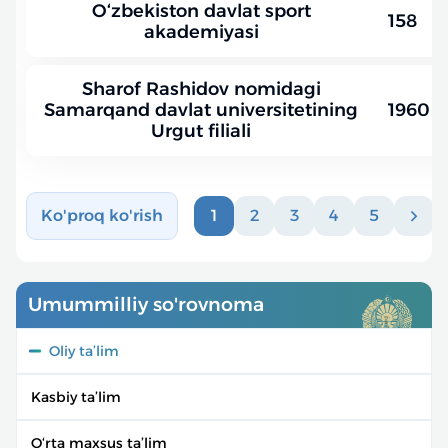
O‘zbekiston davlat sport
158
akademiyasi
Sharof Rashidov nomidagi
Samarqand davlat universitetining
1960
Urgut filiali
Ko'proq ko'rish
1
2
3
4
5
Umummilliy so'rovnoma
Oliy ta’lim
Kasbiy ta’lim
O‘rta maxsus ta’lim