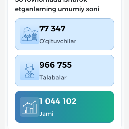
etganlarning umumiy soni
77 347
O’qituvchilar
966 755
Talabalar
1 044 102
Jami