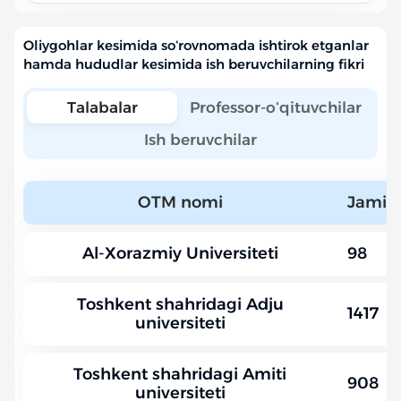
Oliygohlar kesimida soʻrovnomada ishtirok etganlar
hamda hududlar kesimida ish beruvchilarning fikri
Talabalar
Professor-oʻqituvchilar
Ish beruvchilar
OTM nomi
Jami i
Al-Xorazmiy Universiteti
98
Toshkent shahridagi Adju
1417
universiteti
Toshkent shahridagi Amiti
908
universiteti