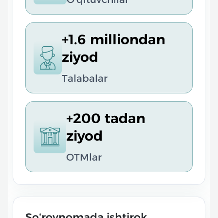
+1.6 milliondan
ziyod
Talabalar
+200 tadan
ziyod
OTMlar
Soʻrovnomada ishtirok