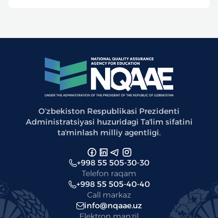
Oʻzbekiston Respublikasi Prezidenti
Administratsiyasi huzuridagi Taʼlim sifatini
taʼminlash milliy agentligi.
+998 55 505-30-30
Telefon raqam
+998 55 505-40-40
Call markaz
info@nqaae.uz
Elektron manzil