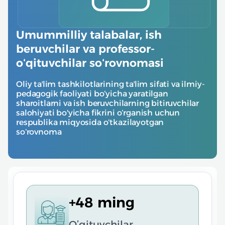
Umummilliy talabalar, ish
beruvchilar va professor-
oʻqituvchilar soʻrovnomasi
Oliy taʼlim tashkilotlarining taʼlim sifati va ilmiy-
pedagogik faoliyati boʻyicha yaratilgan 
sharoitlarni va ish beruvchilarning bitiruvchilar 
salohiyati bo'yicha fikrini oʻrganish uchun 
respublika miqyosida oʻtkazilayotgan 
soʻrovnoma 
+48 ming
O’qituvchilar