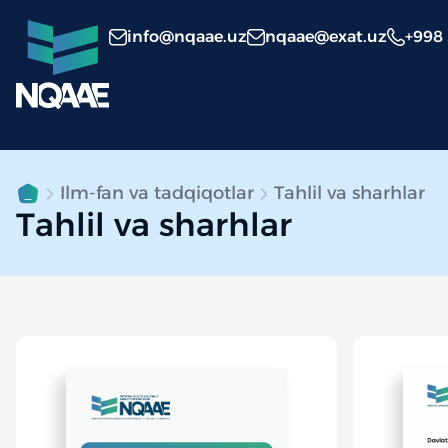
info@nqaae.uz
nqaae@exat.uz
+998
Ilm-fan va tadqiqotlar
Tahlil va sharhlar
Tahlil va sharhlar