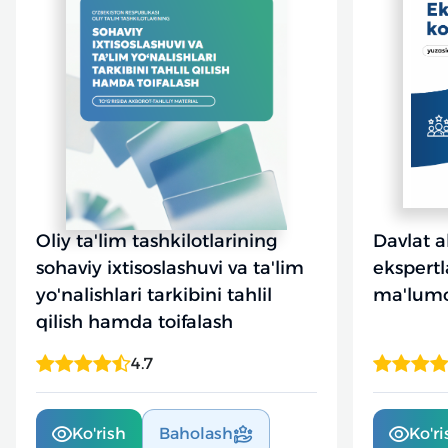
Oliy ta'lim tashkilotlarining
Davlat a
sohaviy ixtisoslashuvi va ta'lim
ekspertl
yo'nalishlari tarkibini tahlil
ma'lum
qilish hamda toifalash
4.7
Ko'rish
Baholash
Ko'ri