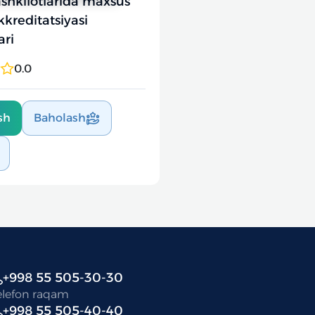
ashkilotlarida maxsus
kkreditatsiyasi
ari
0.0
sh
Baholash
+998 55 505-30-30
elefon raqam
+998 55 505-40-40