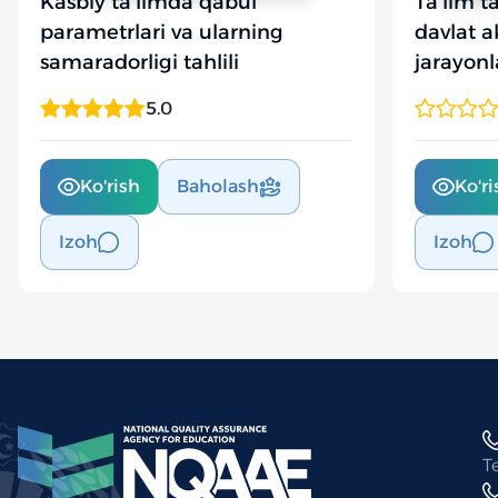
Kasbiy ta’limda qabul
Ta'lim t
parametrlari va ularning
davlat a
samaradorligi tahlili
jarayonl
5.0
Ko'rish
Baholash
Ko'ri
Izoh
Izoh
T