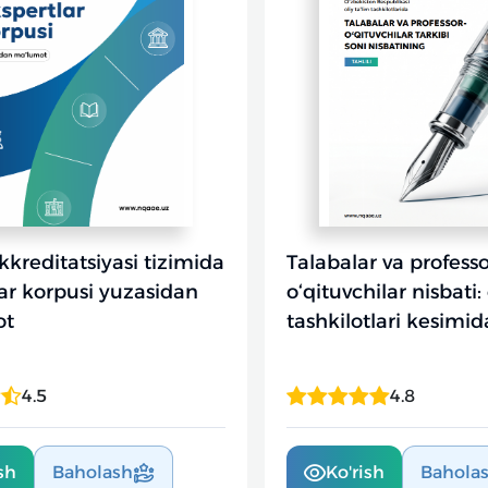
kkreditatsiyasi tizimida
Talabalar va professo
ar korpusi yuzasidan
o‘qituvchilar nisbati: 
ot
tashkilotlari kesimida
4.5
4.8
sh
Baholash
Ko'rish
Bahola