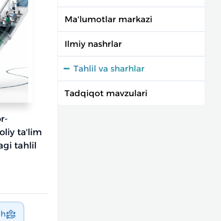
Ma'lumotlar markazi
Ilmiy nashrlar
Tahlil va sharhlar
Tadqiqot mavzulari
r-
oliy taʼlim
gi tahlil
sh