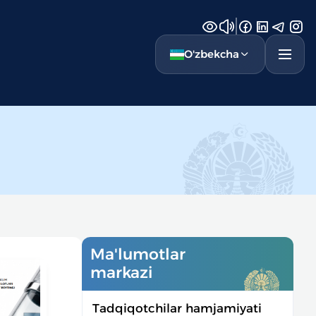
O'zbekcha
Ma'lumotlar
markazi
Tadqiqotchilar hamjamiyati