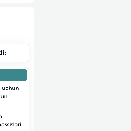
i:
sh uchun
kun
n
assislari