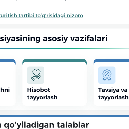
uritish tartibi to‘g‘risidagi nizom
iyasining asosiy vazifalari
shni
Hisobot
Tavsiya va 
tayyorlash
tayyorlash
 qo‘yiladigan talablar