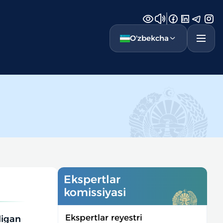
O'zbekcha
Ekspertlar
komissiyasi
Ekspertlar reyestri
digan