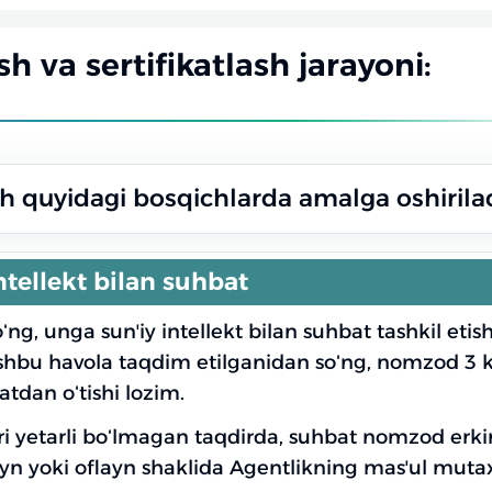
h va sertifikatlash jarayoni:
h quyidagi bosqichlarda amalga oshirilad
intellekt bilan suhbat
g, unga sunʼiy intellekt bilan suhbat tashkil eti
 Ushbu havola taqdim etilganidan soʻng, nomzod 3 
atdan oʻtishi lozim.
ri yetarli boʻlmagan taqdirda, suhbat nomzod erki
yn yoki oflayn shaklida Agentlikning masʼul mutax