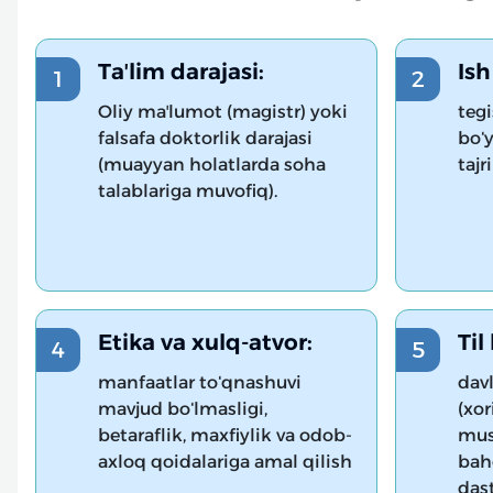
Taʼlim darajasi:
Ish
Oliy maʼlumot (magistr) yoki
tegi
falsafa doktorlik darajasi
boʻy
(muayyan holatlarda soha
tajr
talablariga muvofiq).
Etika va xulq-atvor:
Til
manfaatlar toʻqnashuvi
davl
mavjud boʻlmasligi,
(xor
betaraflik, maxfiylik va odob-
mus
axloq qoidalariga amal qilish
bah
dast