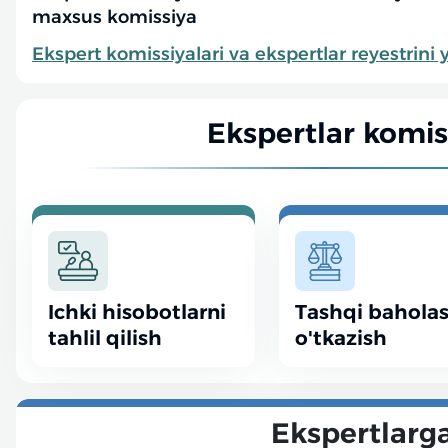
maxsus komissiya
Ekspert komissiyalari va ekspertlar reyestrini y
Ekspertlar komiss
Ichki hisobotlarni
Tashqi bahola
tahlil qilish
o'tkazish
Ekspertlarga