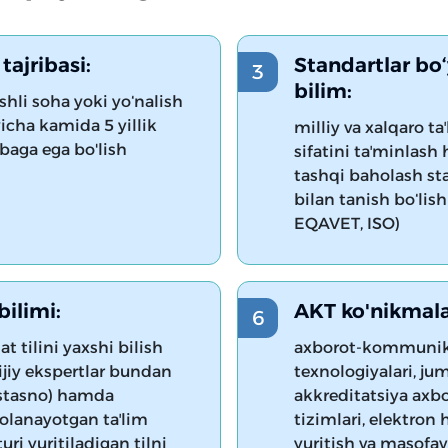
 tajribasi:
Standartlar bo
bilim:
shli soha yoki yoʻnalish
icha kamida 5 yillik
milliy va xalqaro ta
ibaga ega bo'lish
sifatini taʼminlas
tashqi baholash sta
bilan tanish boʻlish
EQAVET, ISO)
 bilimi:
AKT ko'nikmala
at tilini yaxshi bilish
axborot-kommunik
ijiy ekspertlar bundan
texnologiyalari, ju
tasno) hamda
akkreditatsiya axb
olanayotgan taʼlim
tizimlari, elektron 
uri yuritiladigan tilni
yuritish va masofav