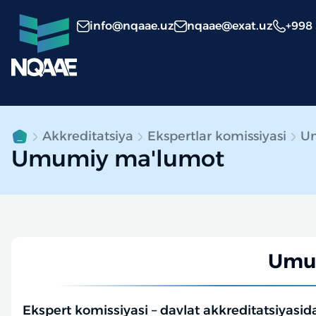
info@nqaae.uz
nqaae@exat.uz
+998
Akkreditatsiya
Ekspertlar komissiyasi
U
Umumiy ma'lumot
Umu
Ekspert komissiyasi – davlat akkreditatsiyasi