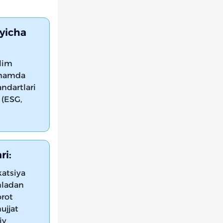
‘yicha
ʼlim
h hamda
ndartlari
 (ESG,
ri:
atsiya
mladan
orot
hujjat
iy