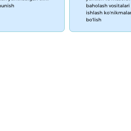
hunish
baholash vositalari
ishlash koʻnikmala
bo'lish