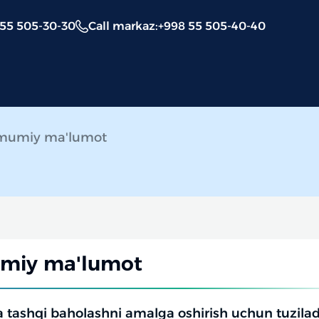
 55 505-30-30
Call markaz
:
+998 55 505-40-40
mumiy ma'lumot
miy ma'lumot
da tashqi baholashni amalga oshirish uchun tuzila