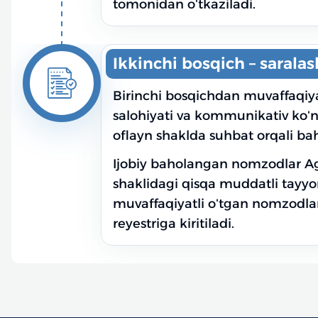
tomonidan oʻtkaziladi.
Ikkinchi bosqich – saralas
Birinchi bosqichdan muvaffaqiya
salohiyati va kommunikativ koʻn
oflayn shaklda suhbat orqali ba
Ijobiy baholangan nomzodlar Age
shaklidagi qisqa muddatli tayyo
muvaffaqiyatli oʻtgan nomzodlarg
reyestriga kiritiladi.