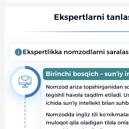
Ekspertlarni tanlas
Ekspertlikka nomzodlarni saralas
Birinchi bosqich – sunʼiy 
Nomzod ariza topshirganidan soʻn
tegishli havola taqdim etiladi.
ichida sunʼiy intellekt bilan suhb
Nomzodda ingliz tili koʻnikmala
muloqot qila oladigan tilda onla