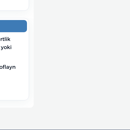
tlik
 yoki
oflayn