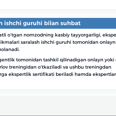
h ishchi guruhi bilan suhbat
tli oʻtgan nomzodning kasbiy tayyorgarligi, eksper
ikmalari saralash ishchi guruhi tomonidan onlayn
holanadi.
ntlik tomonidan tashkil qilinadigan onlayn yoki 
rlov treningidan oʻtkaziladi va ushbu treningdan
a ekspertlik sertifikati beriladi hamda ekspertlar