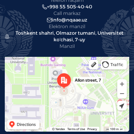
Telefon raqam
+998 55 505-40-40
Call markaz
info@nqaae.uz
Elektron manzil
Toshkent shahri, Olmazor tumani, Universitet
koʻchasi, 7-uy
Manzil