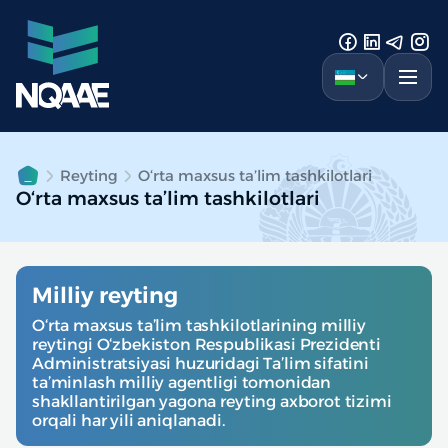
Reyting
O‘rta maxsus ta’lim tashkilotlari
O‘rta maxsus ta’lim tashkilotlari
Milliy reyting
O‘rta maxsus ta’lim tashkilotlarining milliy
reytingi O‘zbekiston Respublikasi Prezidenti
Administratsiyasi huzuridagi Ta’lim sifatini
ta’minlash milliy agentligi tomonidan
shakllantirilgan yagona reyting axborot tizimi
orqali har yili aniqlanadi.