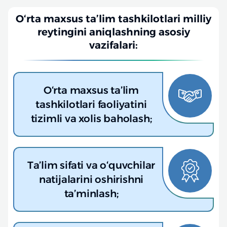
O‘rta maxsus ta’lim tashkilotlari milliy
reytingini aniqlashning asosiy
vazifalari:
O‘rta maxsus ta’lim
tashkilotlari faoliyatini
tizimli va xolis baholash;
Ta’lim sifati va o‘quvchilar
natijalarini oshirishni
ta’minlash;