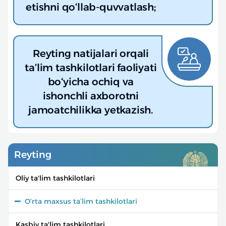
etishni qo‘llab-quvvatlash;
Reyting natijalari orqali
ta’lim tashkilotlari faoliyati
bo‘yicha ochiq va
ishonchli axborotni
jamoatchilikka yetkazish.
Reyting
Oliy ta'lim tashkilotlari
O‘rta maxsus ta’lim tashkilotlari
Kasbiy ta'lim tashkilotlari