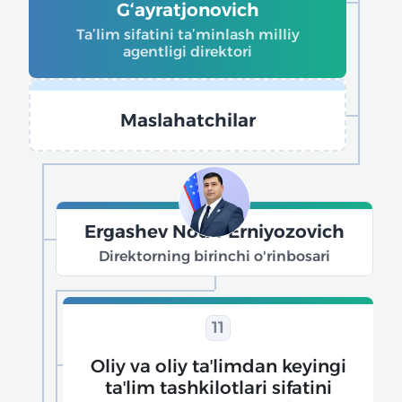
G‘ayratjonovich
Ta’lim sifatini ta’minlash milliy
agentligi direktori
Maslahatchilar
Ergashev Nodir Erniyozovich
Direktorning birinchi o'rinbosari
11
Oliy va oliy taʼlimdan keyingi
taʼlim tashkilotlari sifatini