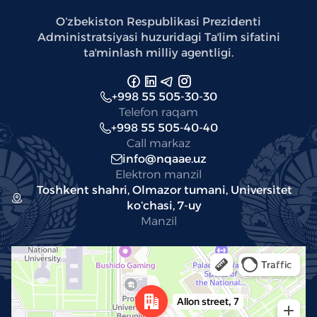
Oʻzbekiston Respublikasi Prezidenti
Administratsiyasi huzuridagi Taʼlim sifatini
taʼminlash milliy agentligi.
+998 55 505-30-30
Telefon raqam
+998 55 505-40-40
Call markaz
info@nqaae.uz
Elektron manzil
Toshkent shahri, Olmazor tumani, Universitet
koʻchasi, 7-uy
Manzil