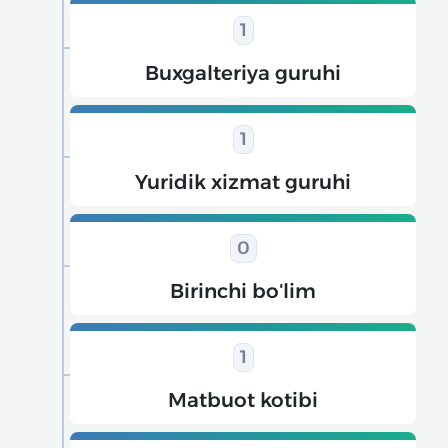
1
Buxgalteriya guruhi
1
Yuridik xizmat guruhi
0
Birinchi boʻlim
1
Matbuot kotibi