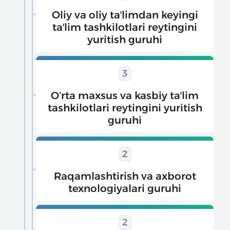
Oliy va oliy taʼlimdan keyingi
taʼlim tashkilotlari reytingini
yuritish guruhi
3
Oʻrta maxsus va kasbiy taʼlim
tashkilotlari reytingini yuritish
guruhi
2
Raqamlashtirish va axborot
texnologiyalari guruhi
2