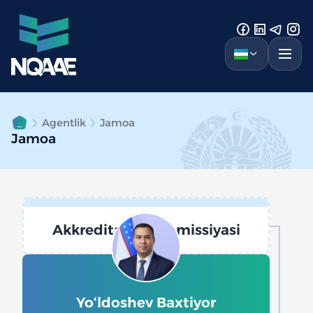
Agentlik
Jamoa
Jamoa
Akkreditatsiya komissiyasi
Yo‘ldoshev Baxtiyor