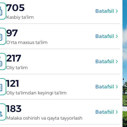
705
Batafsil
Kasbiy ta'lim
97
Batafsil
O'rta maxsus ta'lim
217
Batafsil
Oliy ta'lim
121
Batafsil
Oliy ta'limdan keyingi ta'lim
183
Batafsil
Malaka oshirish va qayta tayyorlash