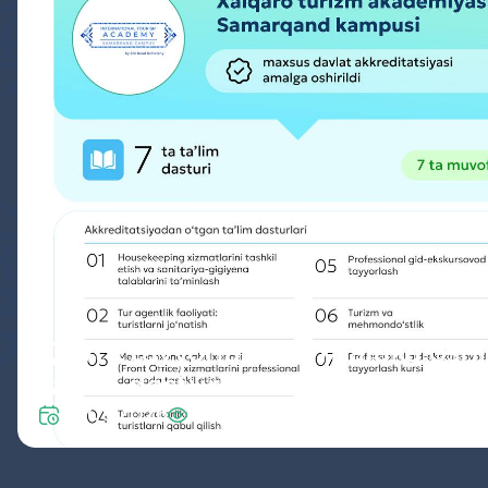
Qayta tayyorlash va malaka oshi
ta’lim dasturlari maxsus davlat
akkreditatsiyasidan o‘tdi
07.08.2026
14