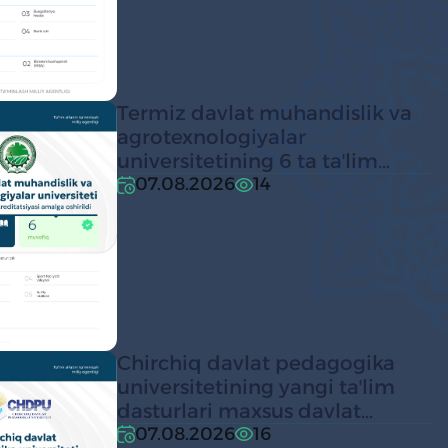
Termiz davlat muhandislik va
agrotexnologiyalar
universitetining 6 ta taʼlim
dasturi maxsus davlat
07.08.2026
14
akkreditatsiyasidan
muvaffaqiyatli o‘tdi
Chirchiq davlat pedagogika
universitetining yangi taʼlim
dasturlari maxsus davlat
akkreditatsiyasidan
07.08.2026
16