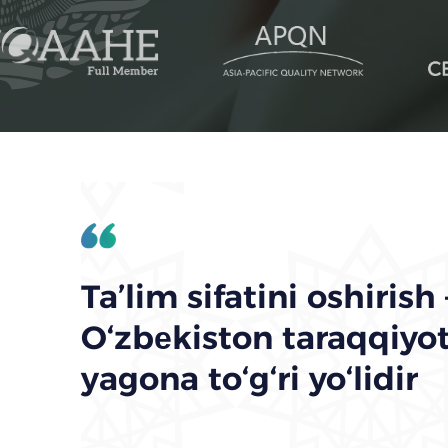
Ta’lim sifatini oshirish
O‘zbеkiston taraqqiyo
yagona to‘g‘ri yo‘lidir