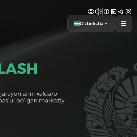
O'zbekcha
NLASH
 jarayonlarini xalqaro
 mas’ul bo‘lgan markaziy