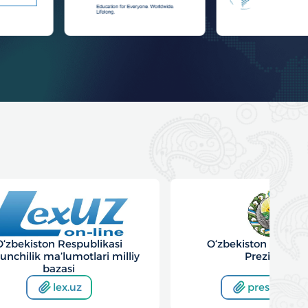
O‘zbekiston Respublikasi
O‘zbekiston Respubl
Prezidenti
Hukumat Portal
president.uz
gov.uz