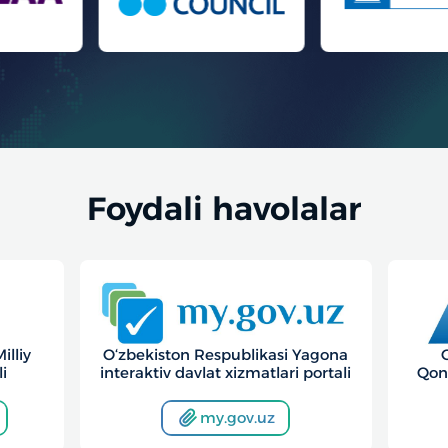
Foydali havolalar
Yagona
O‘zbekiston Respublikasi
portali
Qonunchilik ma’lumotlari milliy
bazasi
lex.uz