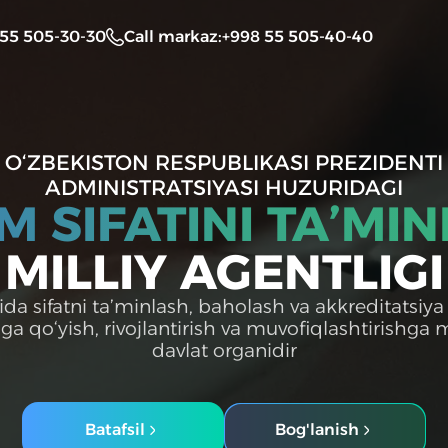
 55 505-30-30
Call markaz
:
+998 55 505-40-40
O‘ZBEKISTON RESPUBLIKASI PREZIDENTI
ADMINISTRATSIYASI HUZURIDAGI
IM SIFATINI TA’MI
MILLIY AGENTLIGI
ida sifatni ta’minlash, baholash va akkreditatsiya
lga qo‘yish, rivojlantirish va muvofiqlashtirishga
davlat organidir
Batafsil
Bog'lanish