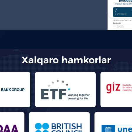
qo‘yildi
Xalqaro hamkorlar