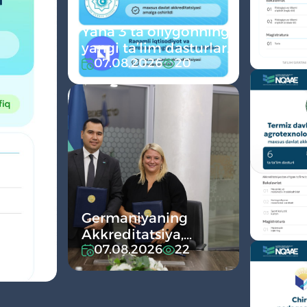
Yana 3 ta oliygohning
yangi ta’lim dasturlari
07.08.2026
20
davlat
akkreditatsiyasidan
o‘tkazildi
Germaniyaning
rish
Akkreditatsiya,
07.08.2026
22
sertifikatlashtirish va
sifatni ta’minlash
instituti (ACQUIN)
bilan hamkorlik yo‘lga