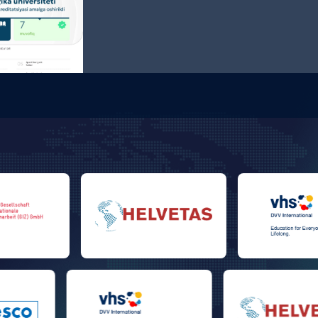
muvaffaqiyatli o‘tdi
Shahrisabz davlat pedagogika
institutining 6 ta ta’lim dasturi
davlat akkreditatsiyasi asosida
baholandi
07.08.2026
14