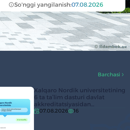
So'nggi yangilanish:
07.08.2026
Barchasi
Xalqaro Nordik universitetining
6 ta ta’lim dasturi davlat
akkreditatsiyasidan
muvaffaqiyatli o‘tdi
07.08.2026
16