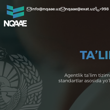
info@nqaae.uz
nqaae@exat.uz
+998
TA’L
Agentlik ta’lim tizim
standartlar asosida yo‘