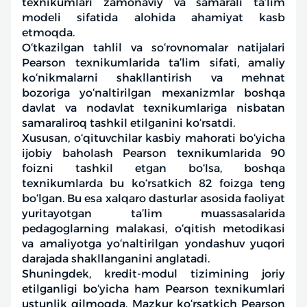
texnikumlari zamonaviy va samarali ta’lim
modeli sifatida alohida ahamiyat kasb
etmoqda.
O‘tkazilgan tahlil va so‘rovnomalar natijalari
Pearson texnikumlarida ta’lim sifati, amaliy
ko‘nikmalarni shakllantirish va mehnat
bozoriga yo‘naltirilgan mexanizmlar boshqa
davlat va nodavlat texnikumlariga nisbatan
samaraliroq tashkil etilganini ko‘rsatdi.
Xususan, o‘qituvchilar kasbiy mahorati bo‘yicha
ijobiy baholash Pearson texnikumlarida 90
foizni tashkil etgan bo‘lsa, boshqa
texnikumlarda bu ko‘rsatkich 82 foizga teng
bo‘lgan. Bu esa xalqaro dasturlar asosida faoliyat
yuritayotgan ta’lim muassasalarida
pedagoglarning malakasi, o‘qitish metodikasi
va amaliyotga yo‘naltirilgan yondashuv yuqori
darajada shakllanganini anglatadi.
Shuningdek, kredit-modul tizimining joriy
etilganligi bo‘yicha ham Pearson texnikumlari
ustunlik qilmoqda. Mazkur ko‘rsatkich Pearson