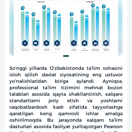
So‘nggi yillarda O‘zbekistonda ta’lim sohasini
isloh qilish davlat siyosatining eng ustuvor
yo‘nalishlaridan biriga aylandi. Ayniqsa,
professional ta’lim tizimini mehnat bozori
talablari asosida qayta shakllantirish, xalqaro
standartlarni joriy etish va yoshlarni
raqobatbardosh kadr sifatida tayyorlashga
qaratilgan keng qamrovli ishlar amalga
oshirilmoqda. Bu jarayonda xalqaro ta’lim
dasturlari asosida faoliyat yuritayotgan Pearson