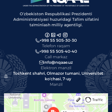
Oʻzbekiston Respublikasi Prezidenti
Administratsiyasi huzuridagi Taʼlim sifatini
taʼminlash milliy agentligi.
+998 55 505-30-30
Telefon raqam
+998 55 505-40-40
Call markaz
info@nqaae.uz
Elektron manzil
Toshkent shahri, Olmazor tumani, Universitet
koʻchasi, 7-uy
Manzil