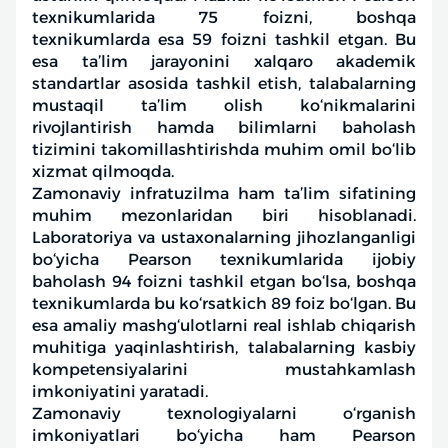
texnikumlarida 75 foizni, boshqa
texnikumlarda esa 59 foizni tashkil etgan. Bu
esa ta’lim jarayonini xalqaro akademik
standartlar asosida tashkil etish, talabalarning
mustaqil ta’lim olish ko‘nikmalarini
rivojlantirish hamda bilimlarni baholash
tizimini takomillashtirishda muhim omil bo‘lib
xizmat qilmoqda.
Zamonaviy infratuzilma ham ta’lim sifatining
muhim mezonlaridan biri hisoblanadi.
Laboratoriya va ustaxonalarning jihozlanganligi
bo‘yicha Pearson texnikumlarida ijobiy
baholash 94 foizni tashkil etgan bo‘lsa, boshqa
texnikumlarda bu ko‘rsatkich 89 foiz bo‘lgan. Bu
esa amaliy mashg‘ulotlarni real ishlab chiqarish
muhitiga yaqinlashtirish, talabalarning kasbiy
kompetensiyalarini mustahkamlash
imkoniyatini yaratadi.
Zamonaviy texnologiyalarni o‘rganish
imkoniyatlari bo‘yicha ham Pearson