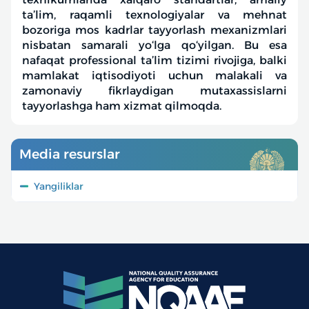
ta’lim, raqamli texnologiyalar va mehnat
bozoriga mos kadrlar tayyorlash mexanizmlari
nisbatan samarali yo‘lga qo‘yilgan. Bu esa
nafaqat professional ta’lim tizimi rivojiga, balki
mamlakat iqtisodiyoti uchun malakali va
zamonaviy fikrlaydigan mutaxassislarni
tayyorlashga ham xizmat qilmoqda.
Media resurslar
Yangiliklar