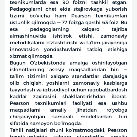
texnikumlarda esa 90 foizni tashkil etgan.
Pedagoglarni chet elda stajirovkaga yuborish
tizimi bo‘yicha ham Pearson texnikumlari
ustunlik qilmoqda — 77 foizga qarshi 63 foiz. Bu
esa pedagoglarning xalqaro tajriba
almashinuvida ishtirok etishi, zamonaviy
metodikalarni o‘zlashtirishi va ta’lim jarayoniga
innovatsion yondashuvlarni tatbiq etishiga
xizmat qilmoqda.
Bugun O‘zbekistonda amalga oshirilayotgan
islohotlarning asosiy maqsadlaridan biri —
ta’lim tizimini xalqaro standartlar darajasiga
olib chiqish, yoshlarni zamonaviy kasblarga
tayyorlash va iqtisodiyot uchun raqobatbardosh
kadrlar zaxirasini shakllantirishdan iborat.
Pearson texnikumlari faoliyati esa ushbu
maqsadlarni amaliy jihatdan ro‘yobga
chiqarayotgan samarali modellardan biri
sifatida namoyon bo‘lmoqda.
Tahlil natijalari shuni ko‘rsatmoqdaki, Pearson
texnikumlarida xalqaro standartlar, amaliy