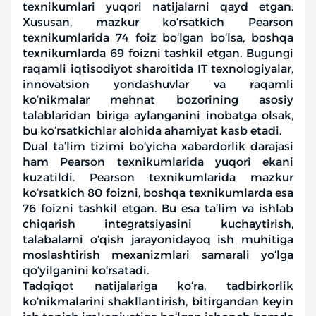
texnikumlari yuqori natijalarni qayd etgan.
Xususan, mazkur ko‘rsatkich Pearson
texnikumlarida 74 foiz bo‘lgan bo‘lsa, boshqa
texnikumlarda 69 foizni tashkil etgan. Bugungi
raqamli iqtisodiyot sharoitida IT texnologiyalar,
innovatsion yondashuvlar va raqamli
ko‘nikmalar mehnat bozorining asosiy
talablaridan biriga aylanganini inobatga olsak,
bu ko‘rsatkichlar alohida ahamiyat kasb etadi.
Dual ta’lim tizimi bo‘yicha xabardorlik darajasi
ham Pearson texnikumlarida yuqori ekani
kuzatildi. Pearson texnikumlarida mazkur
ko‘rsatkich 80 foizni, boshqa texnikumlarda esa
76 foizni tashkil etgan. Bu esa ta’lim va ishlab
chiqarish integratsiyasini kuchaytirish,
talabalarni o‘qish jarayonidayoq ish muhitiga
moslashtirish mexanizmlari samarali yo‘lga
qo‘yilganini ko‘rsatadi.
Tadqiqot natijalariga ko‘ra, tadbirkorlik
ko‘nikmalarini shakllantirish, bitirgandan keyin