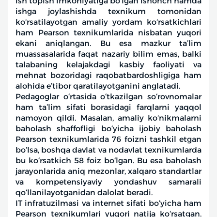
ish topish imkoniyatiga bo‘lgan ishonch hamda
ishga joylashishda texnikum tomonidan
ko‘rsatilayotgan amaliy yordam ko‘rsatkichlari
ham Pearson texnikumlarida nisbatan yuqori
ekani aniqlangan. Bu esa mazkur ta’lim
muassasalarida faqat nazariy bilim emas, balki
talabaning kelajakdagi kasbiy faoliyati va
mehnat bozoridagi raqobatbardoshligiga ham
alohida e’tibor qaratilayotganini anglatadi.
Pedagoglar o‘rtasida o‘tkazilgan so‘rovnomalar
ham ta’lim sifati borasidagi farqlarni yaqqol
namoyon qildi. Masalan, amaliy ko‘nikmalarni
baholash shaffofligi bo‘yicha ijobiy baholash
Pearson texnikumlarida 76 foizni tashkil etgan
bo‘lsa, boshqa davlat va nodavlat texnikumlarda
bu ko‘rsatkich 58 foiz bo‘lgan. Bu esa baholash
jarayonlarida aniq mezonlar, xalqaro standartlar
va kompetensiyaviy yondashuv samarali
qo‘llanilayotganidan dalolat beradi.
IT infratuzilmasi va internet sifati bo‘yicha ham
Pearson texnikumlari yuqori natija ko‘rsatgan.