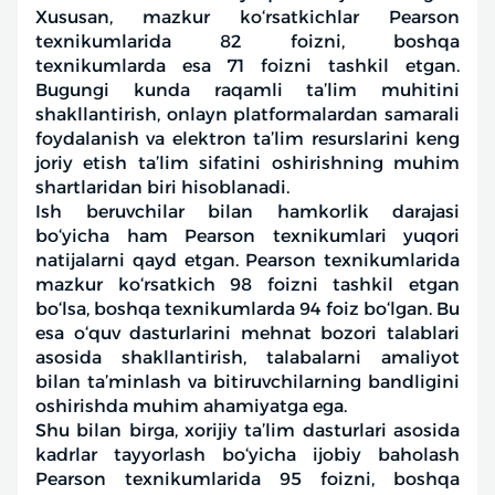
Xususan, mazkur ko‘rsatkichlar Pearson
texnikumlarida 82 foizni, boshqa
texnikumlarda esa 71 foizni tashkil etgan.
Bugungi kunda raqamli ta’lim muhitini
shakllantirish, onlayn platformalardan samarali
foydalanish va elektron ta’lim resurslarini keng
joriy etish ta’lim sifatini oshirishning muhim
shartlaridan biri hisoblanadi.
Ish beruvchilar bilan hamkorlik darajasi
bo‘yicha ham Pearson texnikumlari yuqori
natijalarni qayd etgan. Pearson texnikumlarida
mazkur ko‘rsatkich 98 foizni tashkil etgan
bo‘lsa, boshqa texnikumlarda 94 foiz bo‘lgan. Bu
esa o‘quv dasturlarini mehnat bozori talablari
asosida shakllantirish, talabalarni amaliyot
bilan ta’minlash va bitiruvchilarning bandligini
oshirishda muhim ahamiyatga ega.
Shu bilan birga, xorijiy ta’lim dasturlari asosida
kadrlar tayyorlash bo‘yicha ijobiy baholash
Pearson texnikumlarida 95 foizni, boshqa