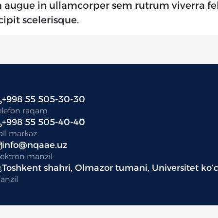
 augue in ullamcorper sem rutrum viverra fel
ipit scelerisque.
+998 55 505-30-30
elefon raqam
+998 55 505-40-40
all markaz
info@nqaae.uz
lektron manzil
Toshkent shahri, Olmazor tumani, Universitet koʻc
anzil