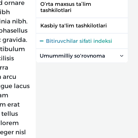
d ornare
O‘rta maxsus ta’lim
tashkilotlari
nibh
nia nibh.
Kasbiy ta'lim tashkilotlari
phasellus
c gravida.
Bitiruvchilar sifati indeksi
estibulum
Umummilliy so'rovnoma
lisis
rra
m arcu
ugue lacus
uam
um erat
 tellus
s lorem
eger nisl