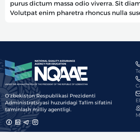
purus dictum massa odio viverra. Sit diam
Volutpat enim pharetra rhoncus nulla susc
T
C
Oʻzbekiston Respublikasi Prezidenti
E
Administratsiyasi huzuridagi Taʼlim sifatini
taʼminlash milliy agentligi.
M