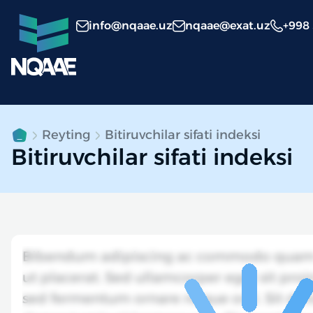
info@nqaae.uz
nqaae@exat.uz
+998
Reyting
Bitiruvchilar sifati indeksi
Bitiruvchilar sifati indeksi
Bibendum adipiscing ac commodo quam f
ut placerat. Sed ullamcorper eget sit proin 
sed fermentum ornare neque orci. Sit dolo