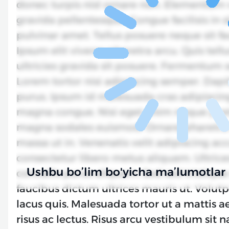
donec turpis nisl ornare non. Elementum 
gravida pellentesque. Congue facilisis in s
pulvinar amet. Tellus posuere neque sit f
Ipsum elit viverra pharetra arcu. Quis te
ultricies gravida sit posuere. Fermentum se
Lorem tortor nisi adipiscing semper. Dapi
purus. Ipsum id malesuada cras adipiscing f
magna congue. Nisi eget enim neque pretiu
magna sodales euismod. Ornare pharetra 
massa ut in. Venenatis velit adipiscing 
consectetur libero metus aliquam. Ultrice
Ushbu bo’lim bo'yicha ma’lumotlar
convallis purus aliquam. Sed sed tristiqu
faucibus dictum ultrices mauris ut. Volutpa
lacus quis. Malesuada tortor ut a mattis 
risus ac lectus. Risus arcu vestibulum sit