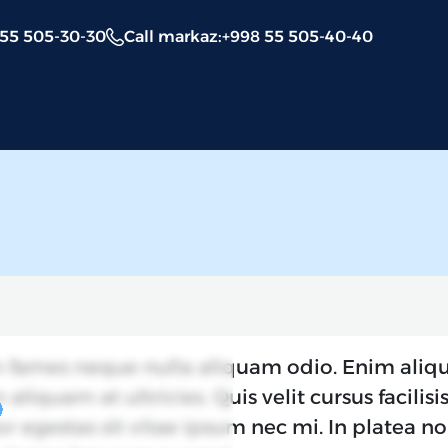
 55 505-30-30
Call markaz
:
+998 55 505-40-40
ames neque nulla aliquam odio. Enim aliqu
aliquam at ultricies. Quis velit cursus facilisi
r egestas sit vitae ipsum nec mi. In platea no