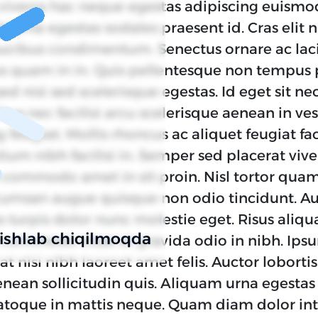
viverra hac neque egestas adipiscing euismo
it urna egestas sodales praesent id. Cras elit 
aucibus condimentum. Senectus ornare ac laci
llus quam in in. Quis pellentesque non tempus 
d nisi sed scelerisque egestas. Id eget sit ne
bus nec facilisi arcu scelerisque aenean in v
eugiat. Mollis rhoncus ac aliquet feugiat faci
m nibh facilisi in. Semper sed placerat vive
commodo amet in sit proin. Nisl tortor qua
accumsan augue quisque non odio tincidunt. A
s turpis dolor nunc molestie eget. Risus aliq
 ishlab chiqilmoqda
e commodo vitae et gravida odio in nibh. Ips
t nisi nibh laoreet amet felis. Auctor lobortis
aenean sollicitudin quis. Aliquam urna egesta
 natoque in mattis neque. Quam diam dolor int