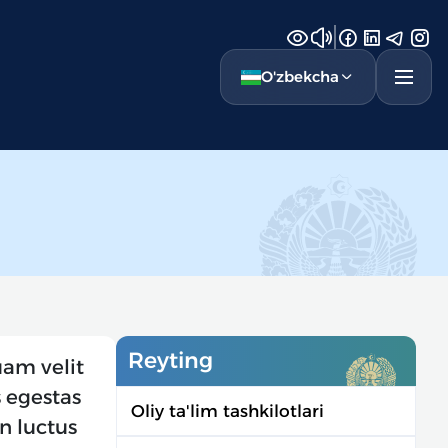
O'zbekcha
Reyting
am velit
s egestas
Oliy ta'lim tashkilotlari
n luctus