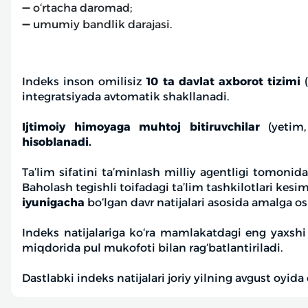
➖ o‘rtacha daromad;
➖ umumiy bandlik darajasi.
Indeks inson omilisiz
10 ta davlat axborot tizimi
(
integratsiyada avtomatik shakllanadi.
Ijtimoiy himoyaga muhtoj bitiruvchilar
(yetim, 
hisoblanadi.
Ta’lim sifatini ta’minlash milliy agentligi tomonida
Baholash tegishli toifadagi ta’lim tashkilotlari kesi
iyunigacha
bo‘lgan davr natijalari asosida amalga osh
Indeks natijalariga ko‘ra mamlakatdagi eng yaxsh
miqdorida pul mukofoti bilan rag‘batlantiriladi.
Dastlabki indeks natijalari joriy yilning avgust oyida