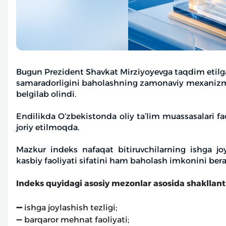
Bugun Prezident Shavkat Mirziyoyevga taqdim etilgan
samaradorligini baholashning zamonaviy mexaniz
belgilab olindi.
Endilikda O‘zbekistonda oliy ta’lim muassasalari fa
joriy etilmoqda.
Mazkur indeks nafaqat bitiruvchilarning ishga jo
kasbiy faoliyati sifatini ham baholash imkonini bera
Indeks quyidagi asosiy mezonlar asosida shakllanti
➖
ishga joylashish tezligi;
➖ barqaror mehnat faoliyati;