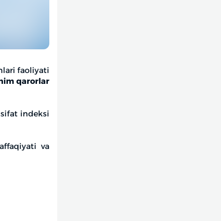
lari faoliyati
uhim qarorlar
sifat indeksi
ffaqiyati va