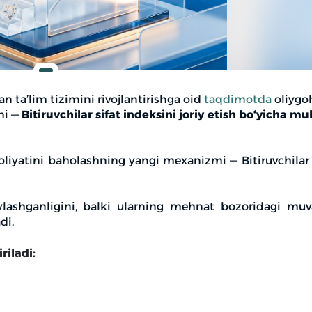
 ta’lim tizimini rivojlantirishga oid
taqdimotda
oliygoh
mi —
Bitiruvchilar sifat indeksini joriy etish bo‘yicha m
oliyatini baholashning yangi mexanizmi — Bitiruvchilar 
ylashganligini, balki ularning mehnat bozoridagi muva
di.
riladi: