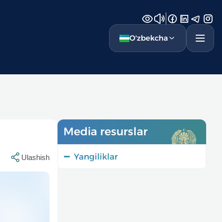
O'zbekcha
Media resurslar
Yangiliklar
Ulashish