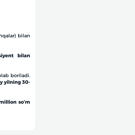
qalar) bilan
siyent bilan
lab boriladi.
iy yilning 30-
million so‘m