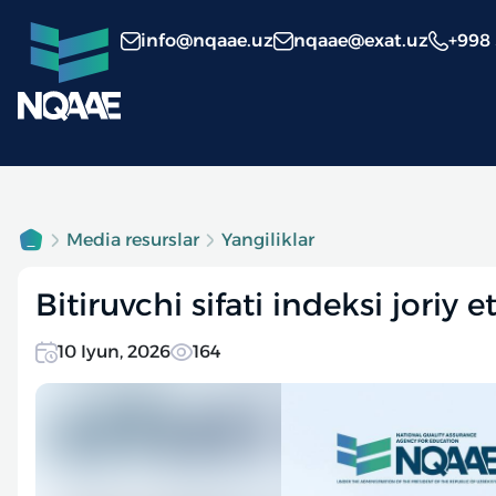
info@nqaae.uz
nqaae@exat.uz
+998
Media resurslar
Yangiliklar
Bitiruvchi sifati indeksi joriy et
10 Iyun, 2026
164