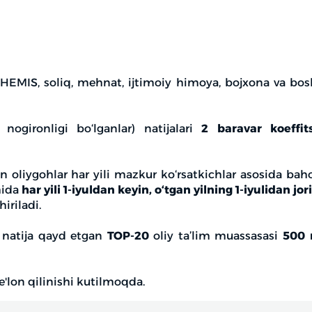
HEMIS, soliq, mehnat, ijtimoiy himoya, bojxona va bosh
nogironligi bo‘lganlar) natijalari
2 baravar koeffit
n oliygohlar har yili mazkur ko‘rsatkichlar asosida baho
mida
har yili 1-iyuldan keyin, o‘tgan yilning 1-iyulidan jor
iriladi.
i natija qayd etgan
TOP-20
oliy ta’lim muassasasi
500 
 e'lon qilinishi kutilmoqda.