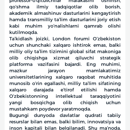
professor-o‘qituvchilar malakasini oshirish,
qo‘shma ilmiy tadqiqotlar olib borish,
akademik almashinuv dasturlarini kengaytirish
hamda transmilliy ta’lim dasturlarini joriy etish
kabi muhim yo‘nalishlarni qamrab olishi
kutilmoqda.
Ta’kidlash joizki, London forumi O‘zbekiston
uchun shunchaki xalqaro ishtirok emas, balki
milliy oliy ta’lim tizimini global sifat makoniga
olib chiqishga xizmat qiluvchi strategik
platforma vazifasini bajardi. Eng muhimi,
mazkur jarayon mamlakatimiz
universitetlarining xalqaro raqobat muhitida
munosib o‘rin egallashi, milliy ta’lim sifatining
xalqaro darajada e’tirof etilishi hamda
O‘zbekistonning intellektual taraqqiyotini
yangi bosqichga olib chiqish uchun
mustahkam poydevor yaratmoqda.
Bugungi dunyoda davlatlar qudrati tabiiy
resurslar bilan emas, balki bilim, innovatsiya va
inson kapitali bilan belgilanadi. Shu ma’noda,