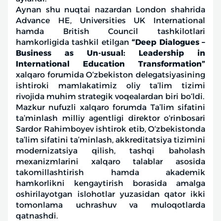
Aynan shu nuqtai nazardan London shahrida
Advance HE, Universities UK International
hamda British Council tashkilotlari
hamkorligida tashkil etilgan
“Deep Dialogues –
Business as Un-usual: Leadership in
International Education Transformation”
xalqaro forumida O‘zbekiston delegatsiyasining
ishtiroki mamlakatimiz oliy ta’lim tizimi
rivojida muhim strategik voqealardan biri bo‘ldi.
Mazkur nufuzli xalqaro forumda Ta’lim sifatini
ta’minlash milliy agentligi direktor o‘rinbosari
Sardor Rahimboyev ishtirok etib, O‘zbekistonda
ta’lim sifatini ta’minlash, akkreditatsiya tizimini
modernizatsiya qilish, tashqi baholash
mexanizmlarini xalqaro talablar asosida
takomillashtirish hamda akademik
hamkorlikni kengaytirish borasida amalga
oshirilayotgan islohotlar yuzasidan qator ikki
tomonlama uchrashuv va muloqotlarda
qatnashdi.