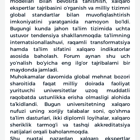
modellari bilan bevosita tanishish, xalqaro
ekspertlar tajribasini o‘rganish va milliy tizimni
global standartlar bilan muvofiqlashtirish
imkoniyatini yaratganida namoyon bo‘ldi.
Bugungi kunda jahon ta’lim tizimida uchta
ustuvor tendensiya shakllanmoqda: ta’limning
internatsionallashuvi, raqamli transformatsiya
hamda ta’lim sifatini xalqaro indikatorlar
asosida baholash. Forum aynan shu uch
yo‘nalish bo‘yicha eng ilg‘or tajribalarni bir
maydonda jamladi.
Muhokamalar davomida global mehnat bozori
sharoitida faqat milliy doirada faoliyat
yurituvchi universitetlar uzoq muddatli
raqobatda ustunlikka erisha olmasligi alohida
ta’kidlandi. Bugun universitetning xalqaro
nufuzi uning xorijiy talabalar soni, qo‘shma
ta’lim dasturlari, ikki diplomli loyihalar, xalqaro
sheriklik tarmog‘i va tashqi akkreditatsiya
natijalari orqali baholanmoqda.
Shu nuqtai nazardan xalqaro ekspertlar