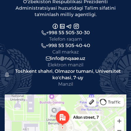
Oʻzbekiston Respublikasi Prezidenti
Administratsiyasi huzuridagi Taʼlim sifatini
taʼminlash milliy agentligi.
+998 55 505-30-30
Telefon raqam
+998 55 505-40-40
Call markaz
info@nqaae.uz
Elektron manzil
Toshkent shahri, Olmazor tumani, Universitet
koʻchasi, 7-uy
Manzil