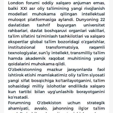
London forumi oddiy xalqaro anjuman emas,
balki XXI asr oliy ta’limining yangi rivojlanish
modellari muhokama qilingan intellektual
muloqot platformasiga aylandi. Dunyoning 22
davlatidan tashrif buyurgan universitet
rahbarlari, davlat boshqaruvi organlari vakillari,
ta’lim sifatini ta’minlash tashkilotlari va xalqaro
ekspertlar global ta’lim bozoridagi o‘zgarishlar,
institutsional transformatsiya, raqamli
texnologiyalar, sun’iy intellekt, transmilliy ta’lim
hamda akademik raqobat muhitining yangi
qoidalarini muhokama qildi.
O‘zbekistonning mazkur jarayonlarda faol
ishtirok etishi mamlakatimiz oliy ta’lim siyosati
yangi sifat bosqichiga ko‘tarilayotganini, ta’lim
sohasidagi milliy islohotlar endilikda xalqaro
kun tartibi bilan uyg‘unlashib borayotganini
ko‘rsatadi.
Forumning O‘zbekiston uchun strategik
ahamiyati, avvalo, jahonning ilg‘or ta’lim