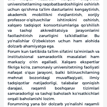
universitetlarning raqobatbardoshligini oshirish
uchun qo‘shma ta’lim dasturlarini kengaytirish,
akademik mobillikni rivojlantirish, xorijiy
professor-o‘qituvchilar ishtirokini oshirish,
xalqaro tadqiqot konsortsiumlariga qo‘shilish
va tashqi akkreditatsiya jarayonlarini
faollashtirish zarurligini ta’kidladilar. Bu
yo‘nalishlar O‘zbekiston uchun ham alohida
dolzarb ahamiyatga ega.
Forum kun tartibida ta’lim sifatini ta’minlash va
institutsional samaradorlik masalalari ham
markaziy o‘rin egalladi. Xalqaro ekspertlar
fikriga ko‘ra, zamonaviy universitetning faoliyati
nafaqat o‘quv jarayoni, balki bitiruvchilarning
mehnat bozoridagi muvaffaqiyati, ilmiy
tadqiqotlar natijadorligi, talabalar qoniqish
darajasi, raqamli boshqaruv tizimlari
samaradorligi va tashqi baholash ko‘rsatkichlari
orqali baholanishi lozim.
Forumning yana bir dolzarb yo‘nalishi raqamli