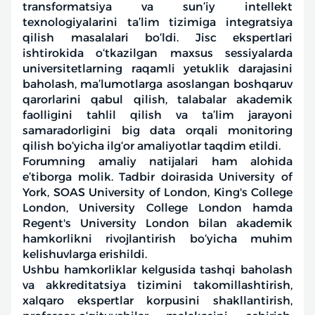
transformatsiya va sun’iy intellekt
texnologiyalarini ta’lim tizimiga integratsiya
qilish masalalari bo‘ldi. Jisc ekspertlari
ishtirokida o‘tkazilgan maxsus sessiyalarda
universitetlarning raqamli yetuklik darajasini
baholash, ma’lumotlarga asoslangan boshqaruv
qarorlarini qabul qilish, talabalar akademik
faolligini tahlil qilish va ta’lim jarayoni
samaradorligini big data orqali monitoring
qilish bo‘yicha ilg‘or amaliyotlar taqdim etildi.
Forumning amaliy natijalari ham alohida
e’tiborga molik. Tadbir doirasida University of
York, SOAS University of London, King's College
London, University College London hamda
Regent's University London bilan akademik
hamkorlikni rivojlantirish bo‘yicha muhim
kelishuvlarga erishildi.
Ushbu hamkorliklar kelgusida tashqi baholash
va akkreditatsiya tizimini takomillashtirish,
xalqaro ekspertlar korpusini shakllantirish,