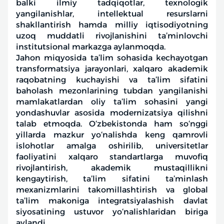
balki ilmiy tadqiqotlar, texnologik
yangilanishlar, intellektual resurslarni
shakllantirish hamda milliy iqtisodiyotning
uzoq muddatli rivojlanishini ta’minlovchi
institutsional markazga aylanmoqda.
Jahon miqyosida ta’lim sohasida kechayotgan
transformatsiya jarayonlari, xalqaro akademik
raqobatning kuchayishi va ta’lim sifatini
baholash mezonlarining tubdan yangilanishi
mamlakatlardan oliy ta’lim sohasini yangi
yondashuvlar asosida modernizatsiya qilishni
talab etmoqda. O‘zbekistonda ham so‘nggi
yillarda mazkur yo‘nalishda keng qamrovli
islohotlar amalga oshirilib, universitetlar
faoliyatini xalqaro standartlarga muvofiq
rivojlantirish, akademik mustaqillikni
kengaytirish, ta’lim sifatini ta’minlash
mexanizmlarini takomillashtirish va global
ta’lim makoniga integratsiyalashish davlat
siyosatining ustuvor yo‘nalishlaridan biriga
aylandi.