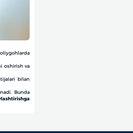
liygohlarda
i oshirish va
ijalari bilan
anadi. Bunda
ylashtirishga