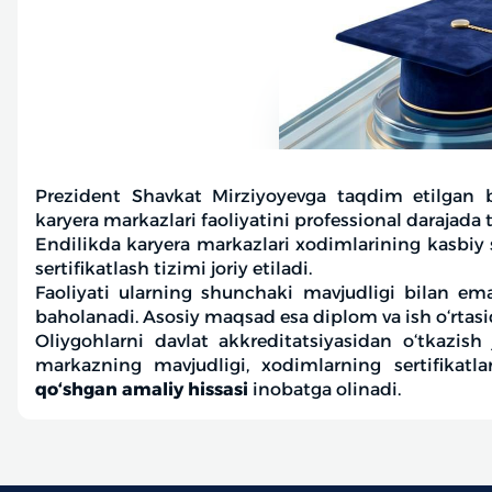
Prezident Shavkat Mirziyoyevga taqdim etilgan b
karyera markazlari faoliyatini professional darajada tas
Endilikda karyera markazlari xodimlarining kasbiy s
sertifikatlash tizimi joriy etiladi.
Faoliyati ularning shunchaki mavjudligi bilan emas,
baholanadi. Asosiy maqsad esa diplom va ish o‘rtasid
Oliygohlarni davlat akkreditatsiyasidan o‘tkazis
markazning mavjudligi, xodimlarning sertifikatl
qo‘shgan amaliy hissasi
inobatga olinadi.