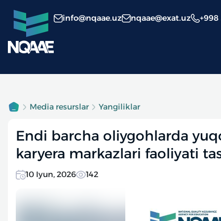
info@nqaae.uz
nqaae@exat.uz
+998
Media resurslar
Yangiliklar
Endi barcha oliygohlarda yuqo
karyera markazlari faoliyati tas
10 Iyun, 2026
142