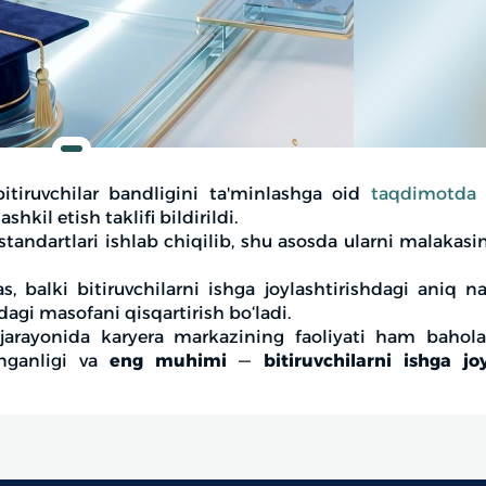
itiruvchilar bandligini ta'minlashga oid
taqdimotda
o
hkil etish taklifi bildirildi.
tandartlari ishlab chiqilib, shu asosda ularni malakasin
 balki bitiruvchilarni ishga joylashtirishdagi aniq nat
agi masofani qisqartirish bo‘ladi.
h jarayonida karyera markazining faoliyati ham bahol
anganligi va
eng muhimi
—
bitiruvchilarni ishga jo