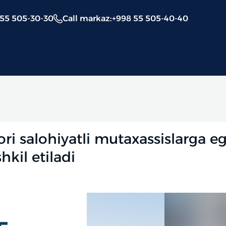
 55 505-30-30
Call markaz
:
+998 55 505-40-40
ri salohiyatli mutaxassislarga e
hkil etiladi