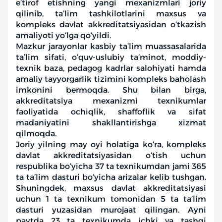
e’tirof etishning yangi mexanizmlari joriy
qilinib, ta’lim tashkilotlarini maxsus va
kompleks davlat akkreditatsiyasidan o‘tkazish
amaliyoti yo‘lga qo‘yildi.
Mazkur jarayonlar kasbiy ta’lim muassasalarida
ta’lim sifati, o‘quv-uslubiy ta’minot, moddiy-
texnik baza, pedagog kadrlar salohiyati hamda
amaliy tayyorgarlik tizimini kompleks baholash
imkonini bermoqda. Shu bilan birga,
akkreditatsiya mexanizmi texnikumlar
faoliyatida ochiqlik, shaffoflik va sifat
madaniyatini shakllantirishga xizmat
qilmoqda.
Joriy yilning may oyi holatiga ko‘ra, kompleks
davlat akkreditatsiyasidan o‘tish uchun
respublika bo‘yicha 37 ta texnikumdan jami 365
ta ta’lim dasturi bo‘yicha arizalar kelib tushgan.
Shuningdek, maxsus davlat akkreditatsiyasi
uchun 1 ta texnikum tomonidan 5 ta ta’lim
dasturi yuzasidan murojaat qilingan. Ayni
paytda 23 ta texnikumda ichki va tashqi