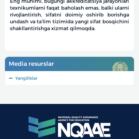
Eng muhimi, bugungi akkreditatsiya jarayonlari
texnikumlarni faqat baholash emas, balki ularni
rivojlantirish, sifatni doimiy oshirib borishga
undash va ta’lim tizimida yangi sifat bosqichini
shakllantirishga xizmat qilmoqda.
Media resurslar
Yangiliklar