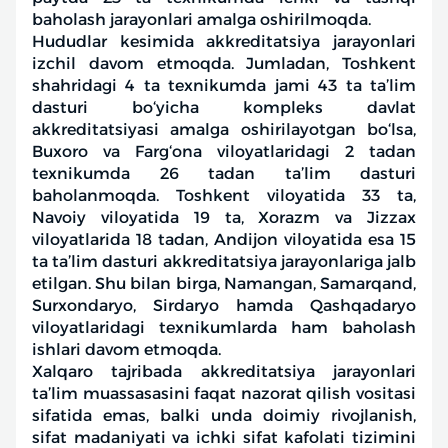
baholash jarayonlari amalga oshirilmoqda.
Hududlar kesimida akkreditatsiya jarayonlari
izchil davom etmoqda. Jumladan, Toshkent
shahridagi 4 ta texnikumda jami 43 ta ta’lim
dasturi bo‘yicha kompleks davlat
akkreditatsiyasi amalga oshirilayotgan bo‘lsa,
Buxoro va Farg‘ona viloyatlaridagi 2 tadan
texnikumda 26 tadan ta’lim dasturi
baholanmoqda. Toshkent viloyatida 33 ta,
Navoiy viloyatida 19 ta, Xorazm va Jizzax
viloyatlarida 18 tadan, Andijon viloyatida esa 15
ta ta’lim dasturi akkreditatsiya jarayonlariga jalb
etilgan. Shu bilan birga, Namangan, Samarqand,
Surxondaryo, Sirdaryo hamda Qashqadaryo
viloyatlaridagi texnikumlarda ham baholash
ishlari davom etmoqda.
Xalqaro tajribada akkreditatsiya jarayonlari
ta’lim muassasasini faqat nazorat qilish vositasi
sifatida emas, balki unda doimiy rivojlanish,
sifat madaniyati va ichki sifat kafolati tizimini