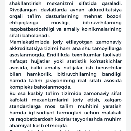
shakllantirish mexanizmi sifatida qaraladi.
Rivojlangan davlatlarda aynan akkreditatsiya
orqali ta’lim dasturlarining mehnat bozori
ehtiyojlariga mosligi, bitiruvchilarning
raqobatbardoshligi va amaliy ko‘nikmalarining
sifati baholanadi.
Mamlakatimizda joriy etilayotgan zamonaviy
akkreditatsiya tizimi ham ana shu tamoyillarga
asoslanmoqda. Endilikda texnikumlar faoliyati
nafaqat hujjatlar yoki statistik ko‘rsatkichlar
asosida, balki amaliy natijalar, ish beruvchilar
bilan hamkorlik, bitiruvchilarning bandligi
hamda ta’lim jarayonining real sifati asosida
kompleks baholanmoqda.
Bu esa kasbiy ta’lim tizimida zamonaviy sifat
kafolati mexanizmlarini joriy etish, xalqaro
standartlarga mos ta’lim muhitini yaratish
hamda iqtisodiyot tarmoqlari uchun malakali
va raqobatbardosh kadrlar tayyorlashda muhim
ahamiyat kasb etmoqda.