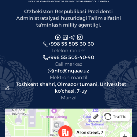
Oʻzbekiston Respublikasi Prezidenti
Administratsiyasi huzuridagi Taʼlim sifatini
taʼminlash milliy agentligi.
+998 55 505-30-30
Telefon raqam
+998 55 505-40-40
Call markaz
info@nqaae.uz
Elektron manzil
Toshkent shahri, Olmazor tumani, Universitet
koʻchasi, 7-uy
Manzil