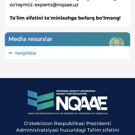
so'raymiz: experts@nqaae.uz
Ta’lim sifatini ta’minlashga befarq bo'lmang!
Media resurslar
Yangiliklar
Oʻzbekiston Respublikasi Prezidenti
Administratsiyasi huzuridagi Taʼlim sifatini