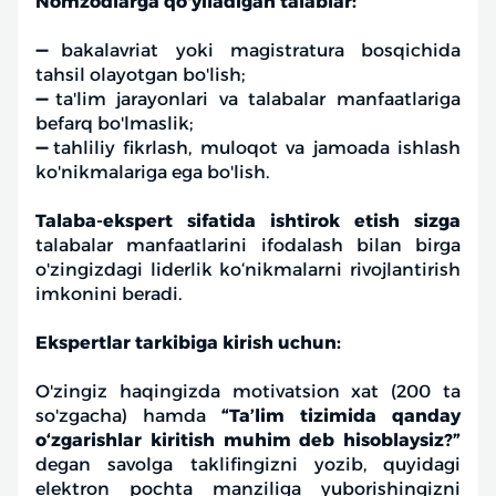
Nomzodlarga qo'yiladigan talablar:
➖bakalavriat yoki magistratura bosqichida
tahsil olayotgan bo'lish;
➖ta'lim jarayonlari va talabalar manfaatlariga
befarq bo'lmaslik;
➖tahliliy fikrlash, muloqot va jamoada ishlash
ko'nikmalariga ega bo'lish.
Talaba-ekspert sifatida ishtirok etish sizga
talabalar manfaatlarini ifodalash bilan birga
o'zingizdagi liderlik ko‘nikmalarni rivojlantirish
imkonini beradi.
Ekspertlar tarkibiga kirish uchun:
O'zingiz haqingizda motivatsion xat (200 ta
so'zgacha) hamda
“Ta’lim tizimida qanday
o‘zgarishlar kiritish muhim deb hisoblaysiz?”
degan savolga taklifingizni yozib, quyidagi
elektron pochta manziliga yuborishingizni