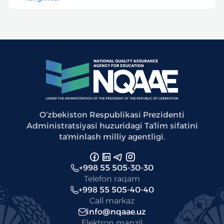
Oʻzbekiston Respublikasi Prezidenti
Administratsiyasi huzuridagi Taʼlim sifatini
taʼminlash milliy agentligi.
+998 55 505-30-30
Telefon raqam
+998 55 505-40-40
Call markaz
info@nqaae.uz
Elektron manzil