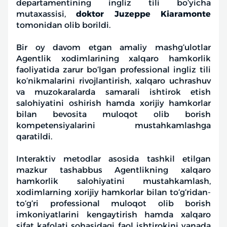
departamentining ingliz tili bo‘yicha
mutaxassisi,
doktor Juzeppe Kiaramonte
tomonidan olib borildi.
Bir oy davom etgan amaliy mashg‘ulotlar
Agentlik xodimlarining xalqaro hamkorlik
faoliyatida zarur bo‘lgan professional ingliz tili
ko‘nikmalarini rivojlantirish, xalqaro uchrashuv
va muzokaralarda samarali ishtirok etish
salohiyatini oshirish hamda xorijiy hamkorlar
bilan bevosita muloqot olib borish
kompetensiyalarini mustahkamlashga
qaratildi.
Interaktiv metodlar asosida tashkil etilgan
mazkur tashabbus Agentlikning xalqaro
hamkorlik salohiyatini mustahkamlash,
xodimlarning xorijiy hamkorlar bilan to‘g‘ridan-
to‘g‘ri professional muloqot olib borish
imkoniyatlarini kengaytirish hamda xalqaro
sifat kafolati sohasidagi faol ishtirokini yanada