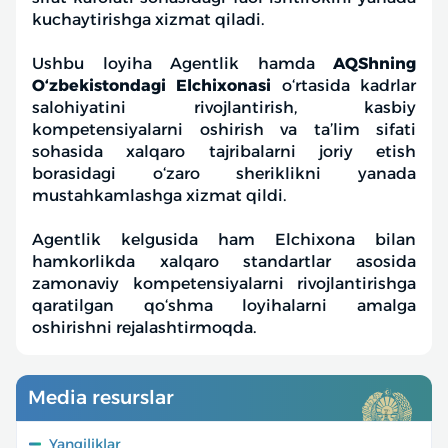
kuchaytirishga xizmat qiladi.
Ushbu loyiha Agentlik hamda
AQShning
O‘zbekistondagi Elchixonasi
o‘rtasida kadrlar
salohiyatini rivojlantirish, kasbiy
kompetensiyalarni oshirish va ta’lim sifati
sohasida xalqaro tajribalarni joriy etish
borasidagi o‘zaro sheriklikni yanada
mustahkamlashga xizmat qildi.
Agentlik kelgusida ham Elchixona bilan
hamkorlikda xalqaro standartlar asosida
zamonaviy kompetensiyalarni rivojlantirishga
qaratilgan qo‘shma loyihalarni amalga
oshirishni rejalashtirmoqda.
Media resurslar
Yangiliklar