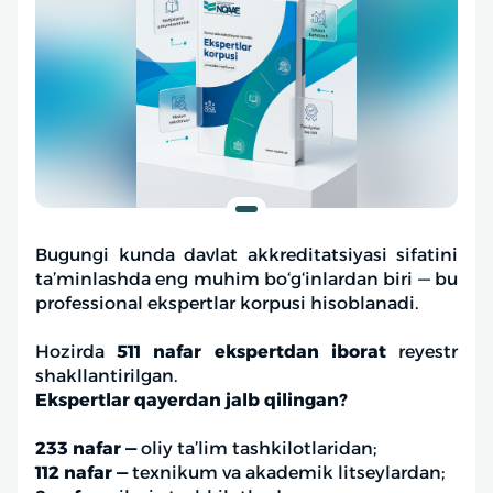
Bugungi kunda davlat akkreditatsiyasi sifatini
ta’minlashda eng muhim bo‘g‘inlardan biri — bu
professional ekspertlar korpusi hisoblanadi.
Hozirda
511 nafar ekspertdan iborat
reyestr
shakllantirilgan.
Ekspertlar qayerdan jalb qilingan?
233 nafar —
oliy ta’lim tashkilotlaridan;
112 nafar —
texnikum va akademik
litseylardan;