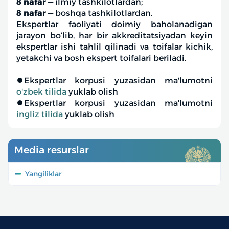
8 nafar —
ilmiy tashkilotlardan;
8 nafar —
boshqa tashkilotlardan.
Ekspertlar faoliyati doimiy baholanadigan
jarayon bo‘lib, har bir akkreditatsiyadan keyin
ekspertlar ishi tahlil qilinadi va toifalar kichik,
yetakchi va bosh ekspert toifalari beriladi.
⏺Ekspertlar korpusi yuzasidan ma'lumotni
o'zbek tilida
yuklab olish
⏺Ekspertlar korpusi yuzasidan ma'lumotni
ingliz tilida
yuklab olish
Media resurslar
Yangiliklar