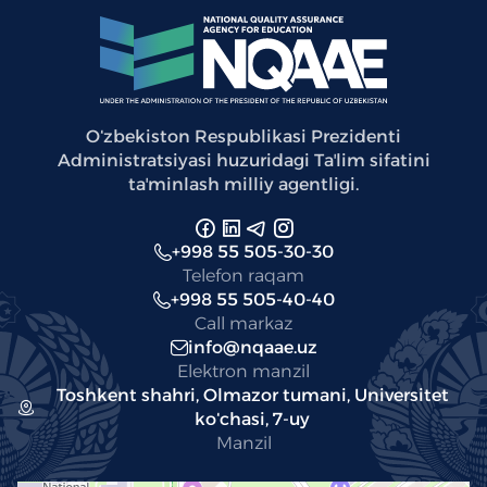
Oʻzbekiston Respublikasi Prezidenti
Administratsiyasi huzuridagi Taʼlim sifatini
taʼminlash milliy agentligi.
+998 55 505-30-30
Telefon raqam
+998 55 505-40-40
Call markaz
info@nqaae.uz
Elektron manzil
Toshkent shahri, Olmazor tumani, Universitet
koʻchasi, 7-uy
Manzil