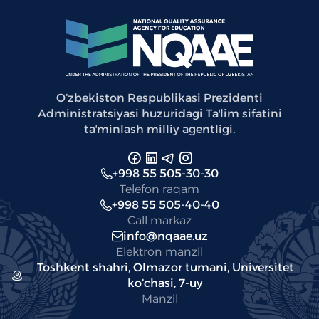
Oʻzbekiston Respublikasi Prezidenti
Administratsiyasi huzuridagi Taʼlim sifatini
taʼminlash milliy agentligi.
+998 55 505-30-30
Telefon raqam
+998 55 505-40-40
Call markaz
info@nqaae.uz
Elektron manzil
Toshkent shahri, Olmazor tumani, Universitet
koʻchasi, 7-uy
Manzil