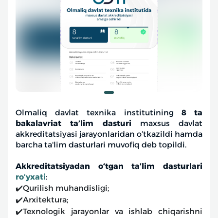
Olmaliq davlat texnika institutining
8 ta
bakalavriat ta’lim dasturi
maxsus davlat
akkreditatsiyasi jarayonlaridan o‘tkazildi hamda
barcha ta'lim dasturlari muvofiq deb topildi.
Akkreditatsiyadan o‘tgan ta’lim dasturlari
ro‘yxati
:
✔️Qurilish muhandisligi;
✔️Arxitektura;
✔️Texnologik jarayonlar va ishlab chiqarishni