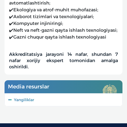
avtomatlashtirish;
✔️Ekologiya va atrof-muhit muhofazasi;
✔️Axborot tizimlari va texnologiyalari;
✔️Kompyuter injiniringi;
✔️Neft va neft-gazni qayta ishlash texnologiyasi;
✔️Gazni chuqur qayta ishlash texnologiyasi
Akkreditatsiya jarayoni 14 nafar, shundan 7
nafar xorijiy ekspert tomonidan amalga
oshirildi.
Media resurslar
Yangiliklar